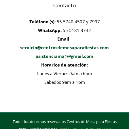
Contacto
Teléfono
(s):
55 5740 4507 y 7997
WhatsApp:
55 5181 3742
Email
:
servicio@centrosdemesaparafiestas.com
asistenciamx1@gmail.com
Horarios de atención:
Lunes a Viernes 9am a 6pm
Sábados 9am a 1pm
Todos los derechos reservados Centros de Mesa para Fiestas
2020 | Diseño Web por
Tingdil
|
AVISO DE PRIVACIDAD