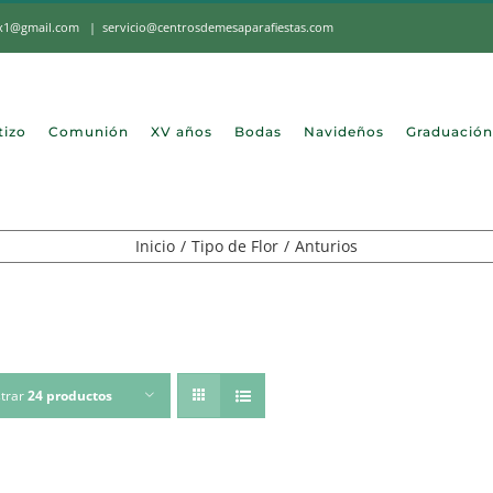
mx1@gmail.com
|
servicio@centrosdemesaparafiestas.com
tizo
Comunión
XV años
Bodas
Navideños
Graduación
Inicio
Tipo de Flor
Anturios
trar
24 productos