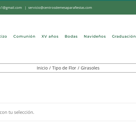
mx1@gmail.com
|
servicio@centrosdemesaparafiestas.com
tizo
Comunión
XV años
Bodas
Navideños
Graduación
Inicio
Tipo de Flor
Girasoles
on tu selección.