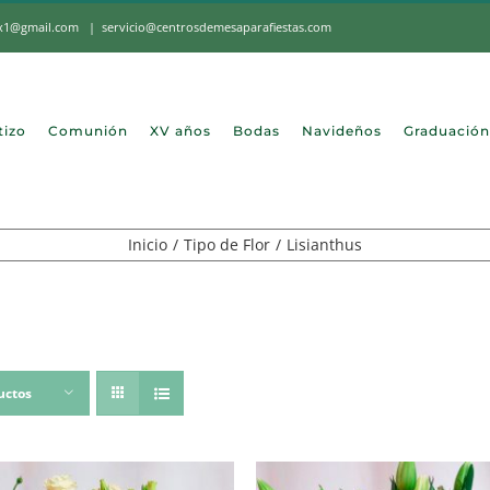
mx1@gmail.com
|
servicio@centrosdemesaparafiestas.com
tizo
Comunión
XV años
Bodas
Navideños
Graduación
Inicio
Tipo de Flor
Lisianthus
uctos