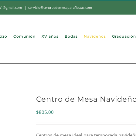
mx1@gmail.com
|
servicio@centrosdemesaparafiestas.com
tizo
Comunión
XV años
Bodas
Navideños
Graduación
Centro de Mesa Navideño
$
805.00
Centros de mesa ideal para temporada navideña