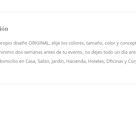
Navideño
Rosas
Blancas
ión
y
Rojas
propio diseño ORIGINAL, elije los colores, tamaño, color y concep
cantidad
mínimo dos semanas antes de tu evento, no dejes todo un día ant
domicilio en Casa, Salón, Jardín, Hacienda, Hoteles, Oficinas y Cor