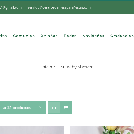
mx1@gmail.com
|
servicio@centrosdemesaparafiestas.com
tizo
Comunión
XV años
Bodas
Navideños
Graduación
Inicio
C.M. Baby Shower
trar
24 productos