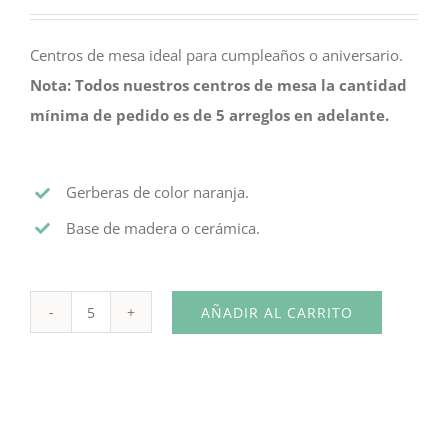
Centros de mesa ideal para cumpleaños o aniversario.
Nota: Todos nuestros centros de mesa la cantidad
mínima de pedido es de 5 arreglos en adelante.
Gerberas de color naranja.
Base de madera o cerámica.
AÑADIR AL CARRITO
Centro
de
Mesa
Gerberas
Naranjas