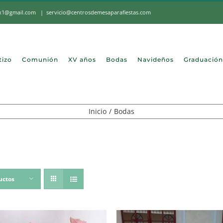
mx1@gmail.com
|
servicio@centrosdemesaparafiestas.com
tizo
Comunión
XV años
Bodas
Navideños
Graduación
Inicio
Bodas
uctos