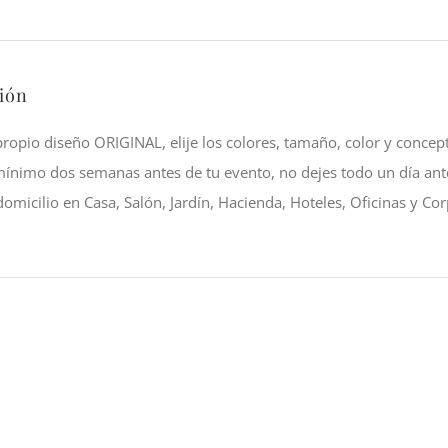
Lilis
y
Rosas
ión
Beige
cantidad
propio diseño ORIGINAL, elije los colores, tamaño, color y concep
mínimo dos semanas antes de tu evento, no dejes todo un día ant
domicilio en Casa, Salón, Jardín, Hacienda, Hoteles, Oficinas y Cor