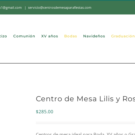
mx1@gmail.com
|
servicio@centrosdemesaparafiestas.com
tizo
Comunión
XV años
Bodas
Navideños
Graduación
Centro de Mesa Lilis y Ro
$
285.00
Centros de mesa ideal para Boda, XV años o Gr