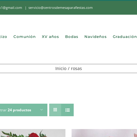
mx1@gmail.com
|
servicio@centrosdemesaparafiestas.com
tizo
Comunión
XV años
Bodas
Navideños
Graduación
Inicio
rosas
trar
24 productos