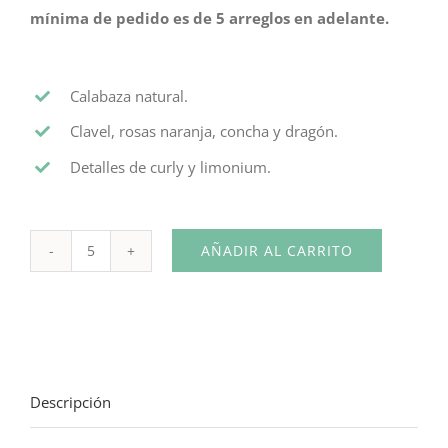
mínima de pedido es de 5 arreglos en adelante.
Calabaza natural.
Clavel, rosas naranja, concha y dragón.
Detalles de curly y limonium.
AÑADIR AL CARRITO
Centro
de
Mesa
temática
Halloween
Descripción
Horizontal
cantidad