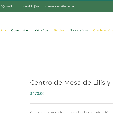
mx1@gmail.com
|
servicio@centrosdemesaparafiestas.com
tizo
Comunión
XV años
Bodas
Navideños
Graduación
Centro de Mesa de Lilis y
$
470.00
Centros de mesa ideal para boda o graduación.