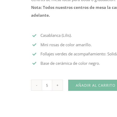
Nota: Todos nuestros centros de mesa la ca
adelante.
Casablanca (Lilis).
Mini rosas de color amarillo.
Follajes verdes de acompañamiento: Solida
Base de cerámica de color negro.
AÑADIR AL CARRITO
Centro
de
Mesa
de