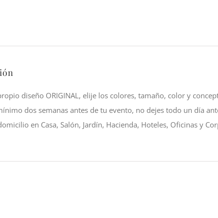
Lilis
y
Mini
Rosas
cantidad
ión
propio diseño ORIGINAL, elije los colores, tamaño, color y concep
mínimo dos semanas antes de tu evento, no dejes todo un día ant
domicilio en Casa, Salón, Jardín, Hacienda, Hoteles, Oficinas y Cor