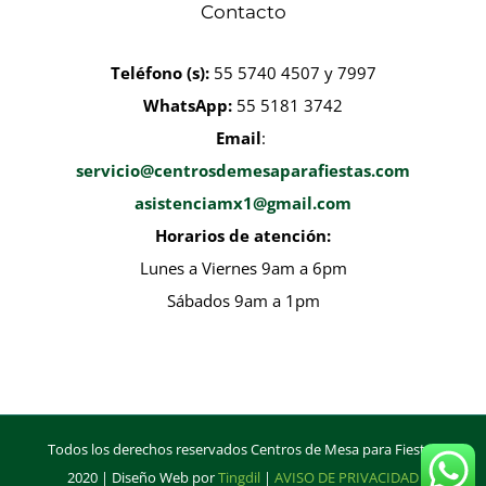
Contacto
Teléfono
(s):
55 5740 4507 y 7997
WhatsApp:
55 5181 3742
Email
:
servicio@centrosdemesaparafiestas.com
asistenciamx1@gmail.com
Horarios de atención:
Lunes a Viernes 9am a 6pm
Sábados 9am a 1pm
Todos los derechos reservados Centros de Mesa para Fiestas
2020 | Diseño Web por
Tingdil
|
AVISO DE PRIVACIDAD